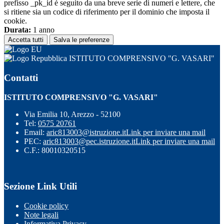
prefisso _pk_id è seguito da una breve serie di numeri e lettere, che
si ritiene sia un codice di riferimento per il dominio che imposta il
cookie.
Durata:
1 anno
Accetta tutti
Salva le preferenze
ISTITUTO COMPRENSIVO "G. VASARI"
Contatti
ISTITUTO COMPRENSIVO "G. VASARI"
Via Emilia 10, Arezzo - 52100
Tel:
0575 20761
Email:
aric813003@istruzione.it
Link per inviare una mail
PEC:
aric813003@pec.istruzione.it
Link per inviare una mail
C.F.: 80010320515
Sezione Link Utili
Cookie policy
Note legali
Informativa Privacy