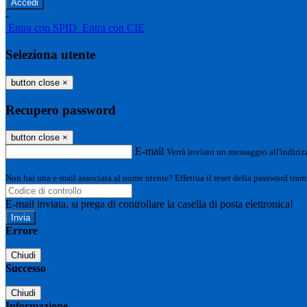
-
Entra con SPID
Entra con CIE
Seleziona utente
button close
×
Recupero password
button close
×
E-mail
Verrà inviato un messaggio all'indirizz
Non hai una e-mail associata al nome utente? Effettua il reset della password tram
E-mail inviata, si prega di controllare la casella di posta elettronica!
Errore
Chiudi
Successo
Chiudi
Informazione