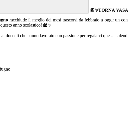
📰✨
TORNA VASA
ugno
racchiude il meglio dei mesi trascorsi da febbraio a oggi: un conce
me questo anno scolastico! 🏫✨
e ai docenti che hanno lavorato con passione per regalarci questa splendi