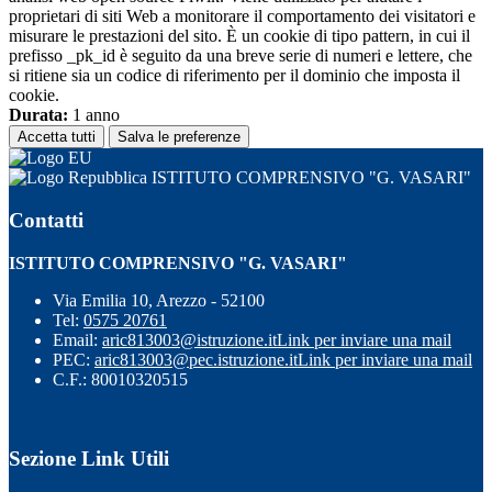
proprietari di siti Web a monitorare il comportamento dei visitatori e
misurare le prestazioni del sito. È un cookie di tipo pattern, in cui il
prefisso _pk_id è seguito da una breve serie di numeri e lettere, che
si ritiene sia un codice di riferimento per il dominio che imposta il
cookie.
Durata:
1 anno
Accetta tutti
Salva le preferenze
ISTITUTO COMPRENSIVO "G. VASARI"
Contatti
ISTITUTO COMPRENSIVO "G. VASARI"
Via Emilia 10, Arezzo - 52100
Tel:
0575 20761
Email:
aric813003@istruzione.it
Link per inviare una mail
PEC:
aric813003@pec.istruzione.it
Link per inviare una mail
C.F.: 80010320515
Sezione Link Utili