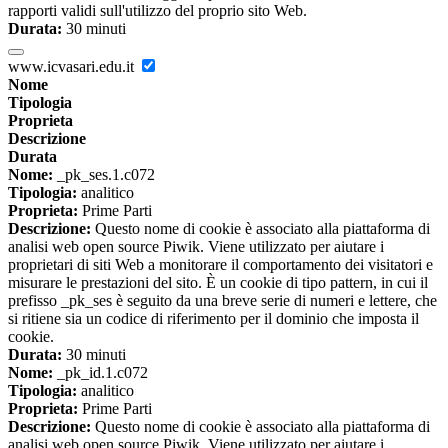
rapporti validi sull'utilizzo del proprio sito Web.
Durata:
30 minuti
www.icvasari.edu.it
Nome
Tipologia
Proprieta
Descrizione
Durata
Nome:
_pk_ses.1.c072
Tipologia:
analitico
Proprieta:
Prime Parti
Descrizione:
Questo nome di cookie è associato alla piattaforma di
analisi web open source Piwik. Viene utilizzato per aiutare i
proprietari di siti Web a monitorare il comportamento dei visitatori e
misurare le prestazioni del sito. È un cookie di tipo pattern, in cui il
prefisso _pk_ses è seguito da una breve serie di numeri e lettere, che
si ritiene sia un codice di riferimento per il dominio che imposta il
cookie.
Durata:
30 minuti
Nome:
_pk_id.1.c072
Tipologia:
analitico
Proprieta:
Prime Parti
Descrizione:
Questo nome di cookie è associato alla piattaforma di
analisi web open source Piwik. Viene utilizzato per aiutare i