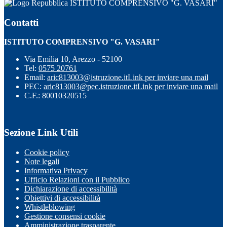
ISTITUTO COMPRENSIVO "G. VASARI"
Contatti
ISTITUTO COMPRENSIVO "G. VASARI"
Via Emilia 10, Arezzo - 52100
Tel:
0575 20761
Email:
aric813003@istruzione.it
Link per inviare una mail
PEC:
aric813003@pec.istruzione.it
Link per inviare una mail
C.F.: 80010320515
Sezione Link Utili
Cookie policy
Note legali
Informativa Privacy
Ufficio Relazioni con il Pubblico
Dichiarazione di accessibilità
Obiettivi di accessibilità
Whistleblowing
Gestione consensi cookie
Amministrazione trasparente