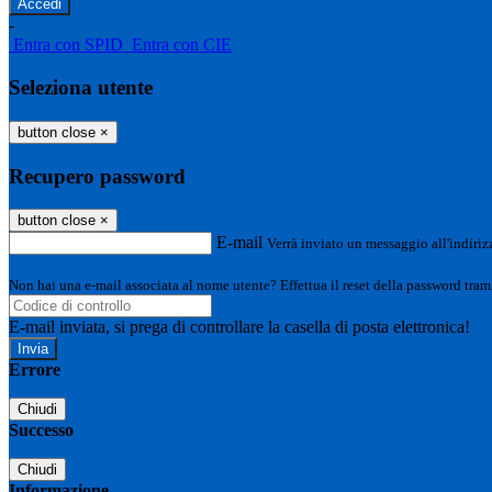
-
Entra con SPID
Entra con CIE
Seleziona utente
button close
×
Recupero password
button close
×
E-mail
Verrà inviato un messaggio all'indirizz
Non hai una e-mail associata al nome utente? Effettua il reset della password tram
E-mail inviata, si prega di controllare la casella di posta elettronica!
Errore
Chiudi
Successo
Chiudi
Informazione