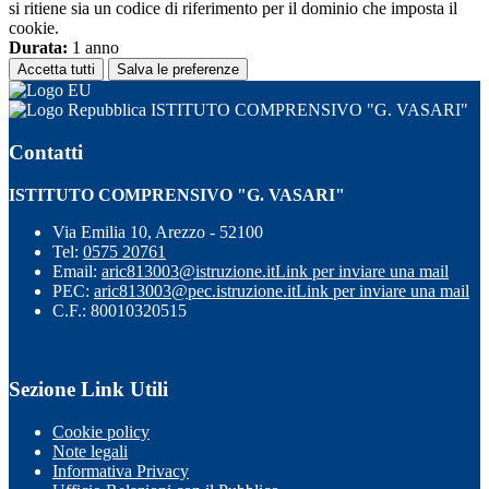
si ritiene sia un codice di riferimento per il dominio che imposta il
cookie.
Durata:
1 anno
Accetta tutti
Salva le preferenze
ISTITUTO COMPRENSIVO "G. VASARI"
Contatti
ISTITUTO COMPRENSIVO "G. VASARI"
Via Emilia 10, Arezzo - 52100
Tel:
0575 20761
Email:
aric813003@istruzione.it
Link per inviare una mail
PEC:
aric813003@pec.istruzione.it
Link per inviare una mail
C.F.: 80010320515
Sezione Link Utili
Cookie policy
Note legali
Informativa Privacy