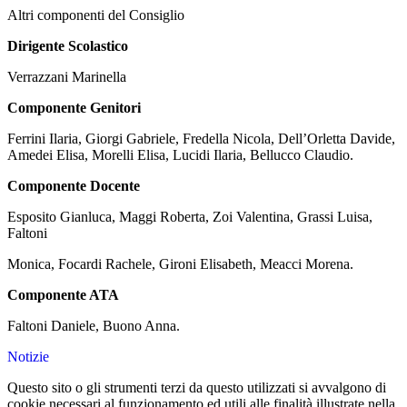
Altri componenti del Consiglio
Dirigente Scolastico
Verrazzani Marinella
Componente Genitori
Ferrini Ilaria, Giorgi Gabriele, Fredella Nicola, D
ell’O
rletta Davide,
Amedei Elisa, Morelli Elisa, Lucidi Ilaria, Bellucco Claudio.
Componente Docente
Esposito Gianluca, Maggi Roberta, Zoi Valentina, Grassi Luisa,
Faltoni
Monica, Focardi Rachele, Gironi Elisabeth, Meacci Morena.
Componente ATA
Faltoni Daniele, Buono Anna.
Notizie
Questo sito o gli strumenti terzi da questo utilizzati si avvalgono di
cookie necessari al funzionamento ed utili alle finalità illustrate nella