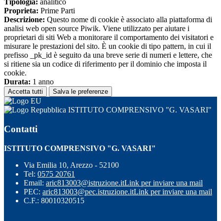
Tipologia:
analitico
Proprieta:
Prime Parti
Descrizione:
Questo nome di cookie è associato alla piattaforma di
analisi web open source Piwik. Viene utilizzato per aiutare i
proprietari di siti Web a monitorare il comportamento dei visitatori e
misurare le prestazioni del sito. È un cookie di tipo pattern, in cui il
prefisso _pk_id è seguito da una breve serie di numeri e lettere, che
si ritiene sia un codice di riferimento per il dominio che imposta il
cookie.
Durata:
1 anno
Accetta tutti
Salva le preferenze
ISTITUTO COMPRENSIVO "G. VASARI"
Contatti
ISTITUTO COMPRENSIVO "G. VASARI"
Via Emilia 10, Arezzo - 52100
Tel:
0575 20761
Email:
aric813003@istruzione.it
Link per inviare una mail
PEC:
aric813003@pec.istruzione.it
Link per inviare una mail
C.F.: 80010320515