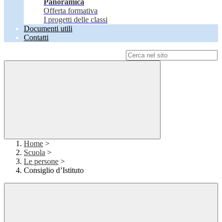
Panoramica
Offerta formativa
I progetti delle classi
Documenti utili
Contatti
Campo di ricerca per le pagine del sito
Home
>
Scuola
>
Le persone
>
Consiglio d’Istituto