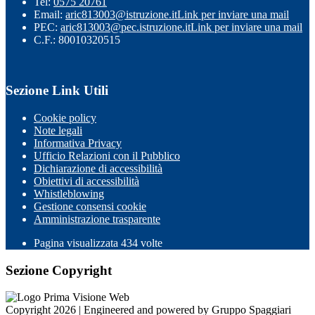
Tel:
0575 20761
Email:
aric813003@istruzione.it
Link per inviare una mail
PEC:
aric813003@pec.istruzione.it
Link per inviare una mail
C.F.: 80010320515
Sezione Link Utili
Cookie policy
Note legali
Informativa Privacy
Ufficio Relazioni con il Pubblico
Dichiarazione di accessibilità
Obiettivi di accessibilità
Whistleblowing
Gestione consensi cookie
Amministrazione trasparente
Pagina visualizzata
434
volte
Sezione Copyright
Copyright 2026 | Engineered and powered by Gruppo Spaggiari