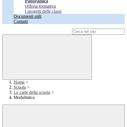
Panoramica
Offerta formativa
I progetti delle classi
Documenti utili
Contatti
Campo di ricerca per le pagine del sito
Home
>
Scuola
>
Le carte della scuola
>
Modulistica