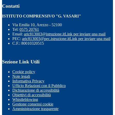
Contatti
ISTITUTO COMPRENSIVO "G. VASARI"
Via Emilia 10, Arezzo - 52100
Tel:
0575 20761
Email:
aric813003@istruzione.it
Link per inviare una mail
PEC:
aric813003@pec.istruzione.it
Link per inviare una mail
C.F.: 80010320515
Sezione Link Utili
Cookie policy
Note legali
Informativa Privacy
Ufficio Relazioni con il Pubblico
Dichiarazione di accessibilità
Obiettivi di accessibilità
Whistleblowing
Gestione consensi cookie
Amministrazione trasparente