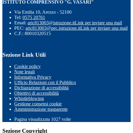
ISTITUTO COMPRENSIVO "G. VASARI"
Via Emilia 10, Arezzo - 52100
Tel:
0575 20761
Email:
aric813003@istruzione.it
Link per inviare una mail
PEC:
aric813003@pec.istruzione.it
Link per inviare una mail
C.F.: 80010320515
Sezione Link Utili
Cookie policy
Note legali
Informativa Privacy
Ufficio Relazioni con il Pubblico
Dichiarazione di accessibilità
Obiettivi di accessibilità
Whistleblowing
Gestione consensi cookie
Amministrazione trasparente
Pagina visualizzata
1027
volte
Sezione Copyright