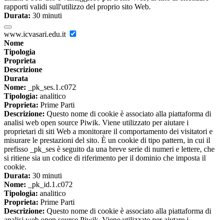
rapporti validi sull'utilizzo del proprio sito Web.
Durata:
30 minuti
www.icvasari.edu.it
Nome
Tipologia
Proprieta
Descrizione
Durata
Nome:
_pk_ses.1.c072
Tipologia:
analitico
Proprieta:
Prime Parti
Descrizione:
Questo nome di cookie è associato alla piattaforma di
analisi web open source Piwik. Viene utilizzato per aiutare i
proprietari di siti Web a monitorare il comportamento dei visitatori e
misurare le prestazioni del sito. È un cookie di tipo pattern, in cui il
prefisso _pk_ses è seguito da una breve serie di numeri e lettere, che
si ritiene sia un codice di riferimento per il dominio che imposta il
cookie.
Durata:
30 minuti
Nome:
_pk_id.1.c072
Tipologia:
analitico
Proprieta:
Prime Parti
Descrizione:
Questo nome di cookie è associato alla piattaforma di
analisi web open source Piwik. Viene utilizzato per aiutare i