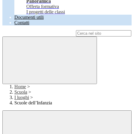
Panoramica
Offerta formativa
I progetti delle classi
Documenti utili
Contatti
Campo di ricerca per le pagine del sito
Home
>
Scuola
>
I luoghi
>
Scuole dell’Infanzia