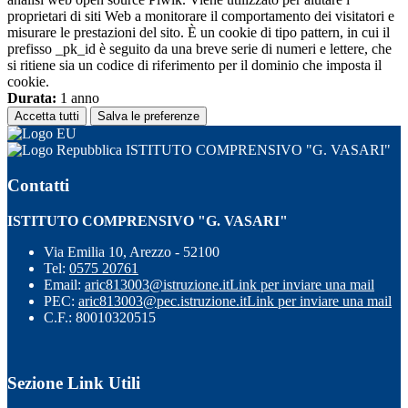
proprietari di siti Web a monitorare il comportamento dei visitatori e
misurare le prestazioni del sito. È un cookie di tipo pattern, in cui il
prefisso _pk_id è seguito da una breve serie di numeri e lettere, che
si ritiene sia un codice di riferimento per il dominio che imposta il
cookie.
Durata:
1 anno
Accetta tutti
Salva le preferenze
ISTITUTO COMPRENSIVO "G. VASARI"
Contatti
ISTITUTO COMPRENSIVO "G. VASARI"
Via Emilia 10, Arezzo - 52100
Tel:
0575 20761
Email:
aric813003@istruzione.it
Link per inviare una mail
PEC:
aric813003@pec.istruzione.it
Link per inviare una mail
C.F.: 80010320515
Sezione Link Utili