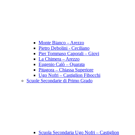
Monte Bianco – Arezzo
Pietro Debolini - Ceciliano
Pier Tommaso Caporali – Giovi
La Chimera – Arezzo
Eugenio Calò – Quarata
Pitagora – Chiassa Superiore
Ugo Nofri – Castiglion Fibocchi
Scuole Secondarie di Primo Grado
Scuola Secondaria Ugo Nofri – Castiglion