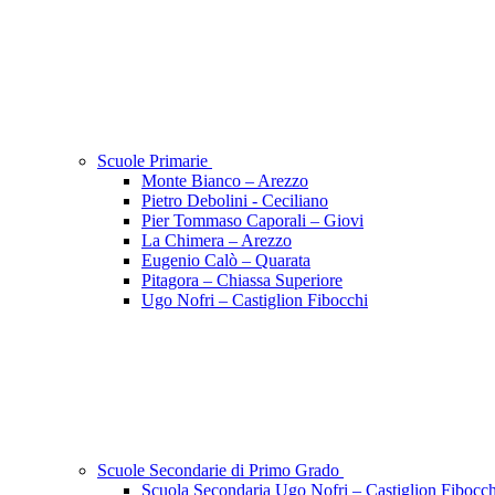
Scuole Primarie
Monte Bianco – Arezzo
Pietro Debolini - Ceciliano
Pier Tommaso Caporali – Giovi
La Chimera – Arezzo
Eugenio Calò – Quarata
Pitagora – Chiassa Superiore
Ugo Nofri – Castiglion Fibocchi
Scuole Secondarie di Primo Grado
Scuola Secondaria Ugo Nofri – Castiglion Fibocch