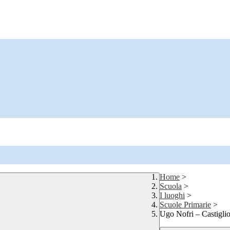
Home
>
Scuola
>
I luoghi
>
Scuole Primarie
>
Ugo Nofri – Castigli