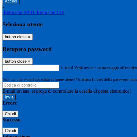
-
Entra con SPID
Entra con CIE
Seleziona utente
button close
×
Recupero password
button close
×
E-mail
Verrà inviato un messaggio all'indirizz
Non hai una e-mail associata al nome utente? Effettua il reset della password tram
E-mail inviata, si prega di controllare la casella di posta elettronica!
Errore
Chiudi
Successo
Chiudi
Informazione