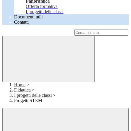
Panoramica
Offerta formativa
I progetti delle classi
Documenti utili
Contatti
Campo di ricerca per le pagine del sito
Home
>
Didattica
>
I progetti delle classi
>
Progetti STEM